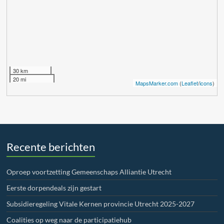
30 km
20 mi
MapsMarker.com
(
Leaflet
/
icons
)
Recente berichten
Oproep voortzetting Gemeenschaps Alliantie Utrecht
Eerste dorpendeals zijn gestart
Subsidieregeling Vitale Kernen provincie Utrecht 2025-2027
Coalities op weg naar de participatiehub