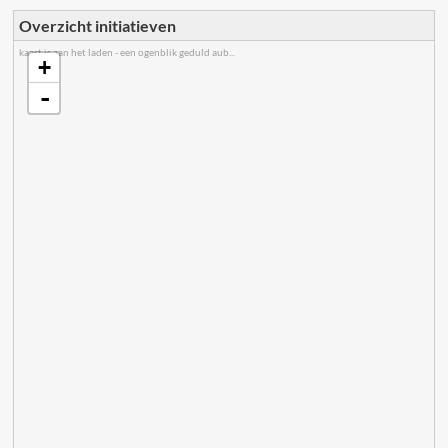
Overzicht initiatieven
kaart is aan het laden - een ogenblik geduld aub...
+
-