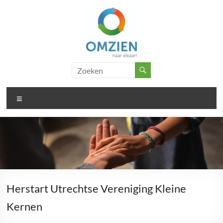
Ga
naar
de
inhoud
Omzien
..
doet
naar
wat
Menu
elkaar
met
je
Herstart Utrechtse Vereniging Kleine
Kernen