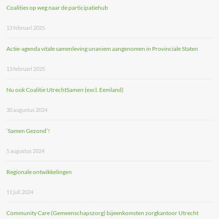
Coalities op weg naar de participatiehub
13 februari 2025
Actie-agenda vitale samenleving unaniem aangenomen in Provinciale Staten
13 februari 2025
Nu ook Coalitie UtrechtSamen (excl. Eemland)
30 augustus 2024
‘Samen Gezond’!
5 augustus 2024
Regionale ontwikkelingen
11 juli 2024
Community Care (Gemeenschapszorg) bijeenkomsten zorgkantoor Utrecht