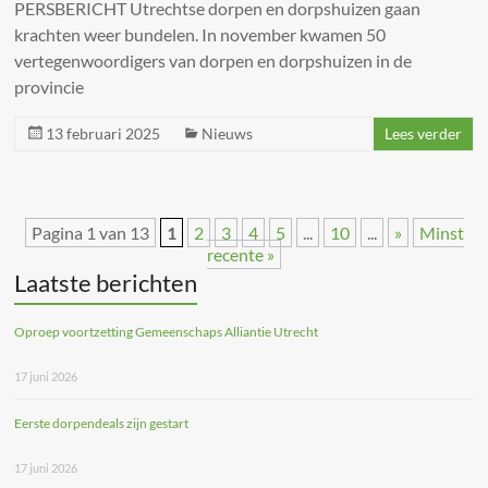
PERSBERICHT Utrechtse dorpen en dorpshuizen gaan
krachten weer bundelen. In november kwamen 50
vertegenwoordigers van dorpen en dorpshuizen in de
provincie
13 februari 2025
Nieuws
Lees verder
Pagina 1 van 13
1
2
3
4
5
...
10
...
»
Minst
recente »
Laatste berichten
Oproep voortzetting Gemeenschaps Alliantie Utrecht
17 juni 2026
Eerste dorpendeals zijn gestart
17 juni 2026