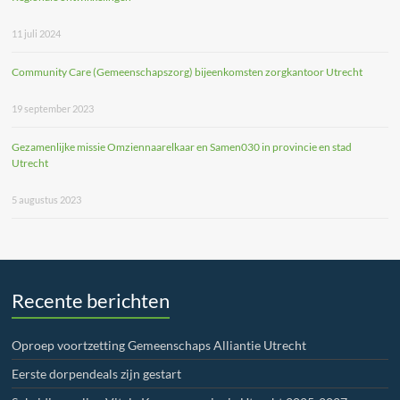
11 juli 2024
Community Care (Gemeenschapszorg) bijeenkomsten zorgkantoor Utrecht
19 september 2023
Gezamenlijke missie Omziennaarelkaar en Samen030 in provincie en stad
Utrecht
5 augustus 2023
Recente berichten
Oproep voortzetting Gemeenschaps Alliantie Utrecht
Eerste dorpendeals zijn gestart