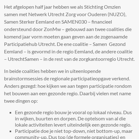
Het afgelopen half jaar hebben we als Stichting Omzien
samen met Netwerk Utrecht Zorg voor Ouderen (NUZO),
Samen Sterker Eemland en SAMEN030 – financieel
ondersteund door ZonMw – gebouwd aan twee coalities die
komend jaar vorm moeten gaan geven aan de zogenaamde
Participatiehub Utrecht. De ene coalitie – Samen Gezond
Eemland – is gevormd in de regio Eemland, de andere coalitie
– UtrechtSamen – in de rest van de zorgkantoorregio Utrecht.
In beide coalities hebben we in uiteenlopende
brainstormsessies de regionale participatieopgave verkend.
Anders gezegd: hoe kijken we aan tegen participatie rondom
het bouwen aan een gezonde regio. Daarbij vielen met name
twee dingen op:
Een gezonde regio bouw je vooral op lokaal niveau. Dus
in wijken, buurten en dorpen. De optelsom van al die
lokale activiteiten levert uiteindelijk een gezonde regio.
Participatie doe je niet top-down, niet bottom-up, maar
community-up. Dus top (de formele organisaties) en