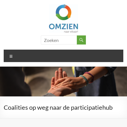
Ga
naar
de
inhoud
Omzien
..
doet
naar
wat
Menu
elkaar
met
je
Coalities op weg naar de participatiehub