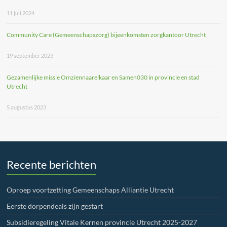
11 juli 2024
Community Care (Gemeenschapszorg) bijeenkomsten zorgkantoor Utrecht
19 september 2023
Gezamenlijke missie Omziennaarelkaar en Samen030 in provincie en stad
Utrecht
5 augustus 2023
Recente berichten
Oproep voortzetting Gemeenschaps Alliantie Utrecht
Eerste dorpendeals zijn gestart
Subsidieregeling Vitale Kernen provincie Utrecht 2025-2027