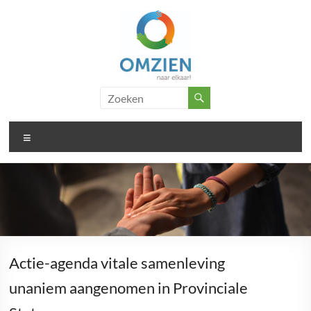
Ga
naar
de
inhoud
Omzien
..
doet
naar
wat
Menu
elkaar
met
je
Actie-agenda vitale samenleving
unaniem aangenomen in Provinciale