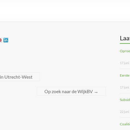
Laa
Oproep
17 juni
Eerste
 in Utrecht-West
17 juni
Op zoek naar de WijkBV
→
Subsid
22 juni
Coalit