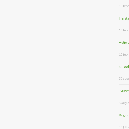
13 febr
Hersta
13 febr
Actie-
13 febr
Nu ook
30 aug
‘Same
5 augu
Region
11 juli