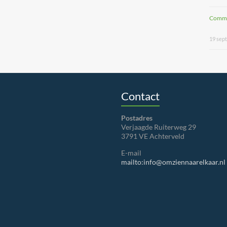
Commu
19 sep
Contact
Postadres
Verjaagde Ruiterweg 29
3791 VE Achterveld
E-mail
mailto:info@omziennaarelkaar.nl