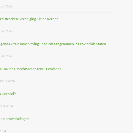
uari 2025
rt Utrechtse Vereniging Kleine Kernen
uari 2025
agenda vitale samenleving unaniem aangenomen in Provinciale Staten
uari 2025
 Coalitie UtrechtSamen (excl. Eemland)
ustus 2024
n Gezond’!
stus 2024
ale ontwikkelingen
 2024