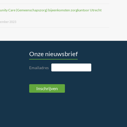
nity Care (Gemeenschapszorg) bijeenkomsten zorgkantoor Utrecht
tember 2023
Onze nieuwsbrief
Emailadres