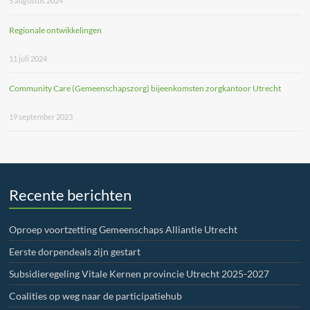
5 augustus 2024
Regionale ontwikkelingen
11 juli 2024
Community Care (Gemeenschapszorg) bijeenkomsten zorgkantoor Utrecht
19 september 2023
Recente berichten
Oproep voortzetting Gemeenschaps Alliantie Utrecht
Eerste dorpendeals zijn gestart
Subsidieregeling Vitale Kernen provincie Utrecht 2025-2027
Coalities op weg naar de participatiehub