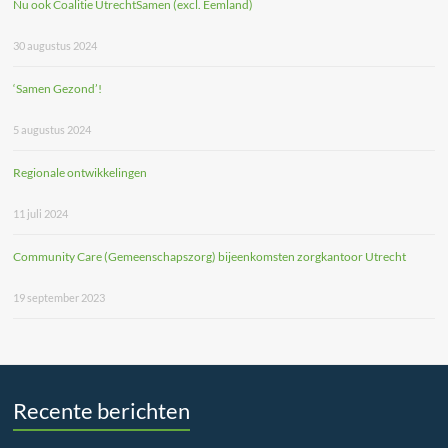
Nu ook Coalitie UtrechtSamen (excl. Eemland)
30 augustus 2024
‘Samen Gezond’!
5 augustus 2024
Regionale ontwikkelingen
11 juli 2024
Community Care (Gemeenschapszorg) bijeenkomsten zorgkantoor Utrecht
19 september 2023
Recente berichten