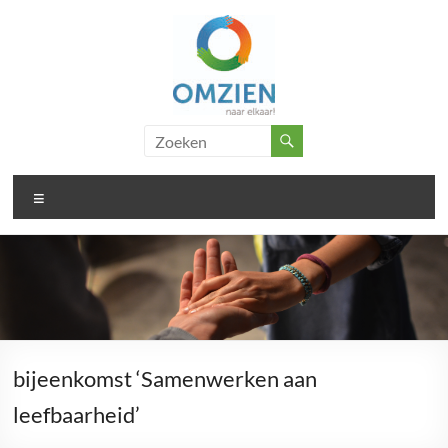
Ga
naar
de
inhoud
Omzien
..
doet
naar
wat
Menu
elkaar
met
je
bijeenkomst ‘Samenwerken aan
leefbaarheid’