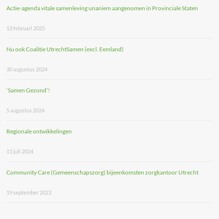
Actie-agenda vitale samenleving unaniem aangenomen in Provinciale Staten
13 februari 2025
Nu ook Coalitie UtrechtSamen (excl. Eemland)
30 augustus 2024
‘Samen Gezond’!
5 augustus 2024
Regionale ontwikkelingen
11 juli 2024
Community Care (Gemeenschapszorg) bijeenkomsten zorgkantoor Utrecht
19 september 2023