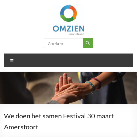
Ga
naar
de
inhoud
Omzien
..
doet
naar
wat
Menu
elkaar
met
je
We doen het samen Festival 30 maart
Amersfoort