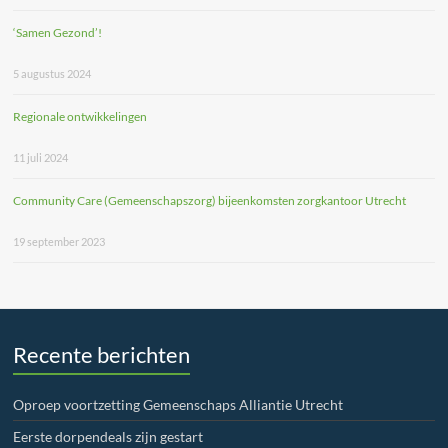
‘Samen Gezond’!
5 augustus 2024
Regionale ontwikkelingen
11 juli 2024
Community Care (Gemeenschapszorg) bijeenkomsten zorgkantoor Utrecht
19 september 2023
Recente berichten
Oproep voortzetting Gemeenschaps Alliantie Utrecht
Eerste dorpendeals zijn gestart