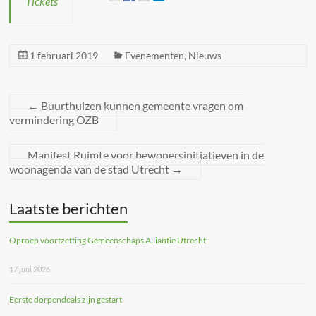
Tickets
1 februari 2019
Evenementen
,
Nieuws
←
Buurthuizen kunnen gemeente vragen om
vermindering OZB
Manifest Ruimte voor bewonersinitiatieven in de
woonagenda van de stad Utrecht
→
Laatste berichten
Oproep voortzetting Gemeenschaps Alliantie Utrecht
17 juni 2026
Eerste dorpendeals zijn gestart