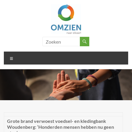
Ga
naar
de
inhoud
Omzien
..
doet
naar
wat
Menu
elkaar
met
je
Grote brand verwoest voedsel- en kledingbank
Woudenberg: ‘Honderden mensen hebben nu geen