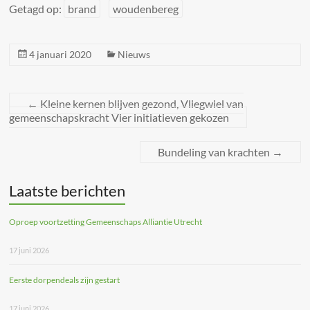
Getagd op:
brand
woudenbereg
4 januari 2020
Nieuws
←
Kleine kernen blijven gezond, Vliegwiel van
gemeenschapskracht Vier initiatieven gekozen
Bundeling van krachten
→
Laatste berichten
Oproep voortzetting Gemeenschaps Alliantie Utrecht
17 juni 2026
Eerste dorpendeals zijn gestart
17 juni 2026