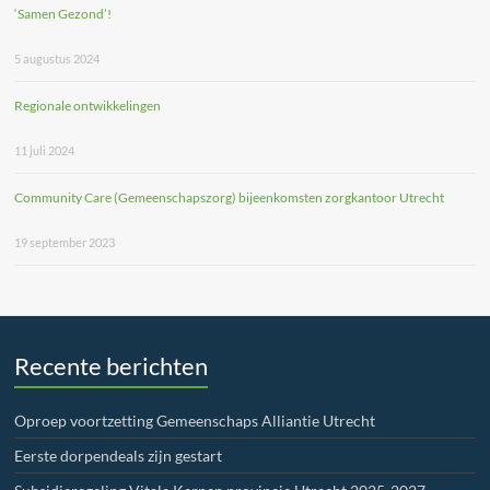
‘Samen Gezond’!
5 augustus 2024
Regionale ontwikkelingen
11 juli 2024
Community Care (Gemeenschapszorg) bijeenkomsten zorgkantoor Utrecht
19 september 2023
Recente berichten
Oproep voortzetting Gemeenschaps Alliantie Utrecht
Eerste dorpendeals zijn gestart