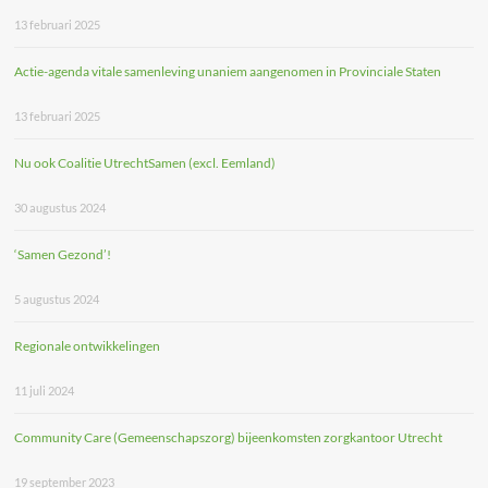
13 februari 2025
Actie-agenda vitale samenleving unaniem aangenomen in Provinciale Staten
13 februari 2025
Nu ook Coalitie UtrechtSamen (excl. Eemland)
30 augustus 2024
‘Samen Gezond’!
5 augustus 2024
Regionale ontwikkelingen
11 juli 2024
Community Care (Gemeenschapszorg) bijeenkomsten zorgkantoor Utrecht
19 september 2023