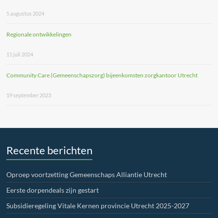
5 augustus 2024
Regionale ontwikkelingen
11 juli 2024
Community Care (Gemeenschapszorg) bijeenkomsten zorgkantoor Utrecht
19 september 2023
Recente berichten
Oproep voortzetting Gemeenschaps Alliantie Utrecht
Eerste dorpendeals zijn gestart
Subsidieregeling Vitale Kernen provincie Utrecht 2025-2027