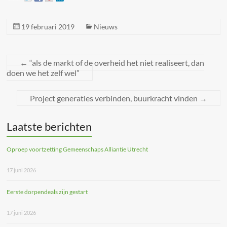
19 februari 2019
Nieuws
←
“als de markt of de overheid het niet realiseert, dan
doen we het zelf wel”
Project generaties verbinden, buurkracht vinden
→
Laatste berichten
Oproep voortzetting Gemeenschaps Alliantie Utrecht
17 juni 2026
Eerste dorpendeals zijn gestart
17 juni 2026