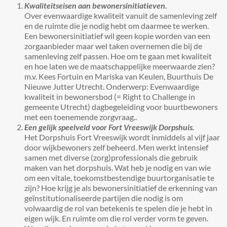
Kwaliteitseisen aan bewonersinitiatieven.
Over evenwaardige kwaliteit vanuit de samenleving zelf
en de ruimte die je nodig hebt om daarmee te werken.
Een bewonersinitiatief wil geen kopie worden van een
zorgaanbieder maar wel taken overnemen die bij de
samenleving zelf passen. Hoe om te gaan met kwaliteit
en hoe laten we de maatschappelijke meerwaarde zien?
m.v. Kees Fortuin en Mariska van Keulen, Buurthuis De
Nieuwe Jutter Utrecht. Onderwerp: Evenwaardige
kwaliteit in bewonersbod (= Right to Challenge in
gemeente Utrecht) dagbegeleiding voor buurtbewoners
met een toenemende zorgvraag..
Een gelijk speelveld voor Fort Vreeswijk Dorpshuis.
Het Dorpshuis Fort Vreeswijk wordt inmiddels al vijf jaar
door wijkbewoners zelf beheerd. Men werkt intensief
samen met diverse (zorg)professionals die gebruik
maken van het dorpshuis. Wat heb je nodig en van wie
om een vitale, toekomstbestendige buurtorganisatie te
zijn? Hoe krijg je als bewonersinitiatief de erkenning van
geïnstitutionaliseerde partijen die nodig is om
volwaardig de rol van betekenis te spelen die je hebt in
eigen wijk. En ruimte om die rol verder vorm te geven.