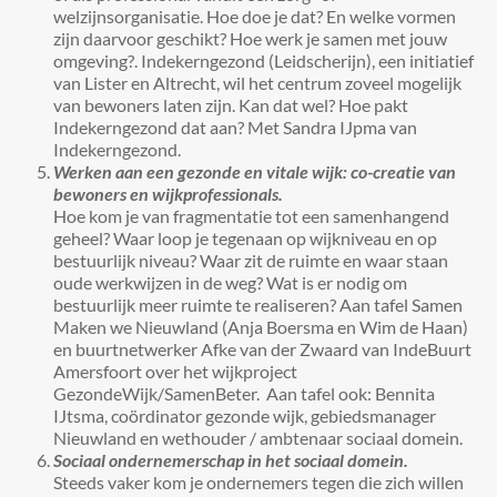
welzijnsorganisatie. Hoe doe je dat? En welke vormen
zijn daarvoor geschikt? Hoe werk je samen met jouw
omgeving?. Indekerngezond (Leidscherijn), een initiatief
van Lister en Altrecht, wil het centrum zoveel mogelijk
van bewoners laten zijn. Kan dat wel? Hoe pakt
Indekerngezond dat aan? Met Sandra IJpma van
Indekerngezond.
Werken aan een gezonde en vitale wijk: co-creatie van
bewoners en wijkprofessionals.
Hoe kom je van fragmentatie tot een samenhangend
geheel? Waar loop je tegenaan op wijkniveau en op
bestuurlijk niveau? Waar zit de ruimte en waar staan
oude werkwijzen in de weg? Wat is er nodig om
bestuurlijk meer ruimte te realiseren? Aan tafel Samen
Maken we Nieuwland (Anja Boersma en Wim de Haan)
en buurtnetwerker Afke van der Zwaard van IndeBuurt
Amersfoort over het wijkproject
GezondeWijk/SamenBeter. Aan tafel ook: Bennita
IJtsma, coördinator gezonde wijk, gebiedsmanager
Nieuwland en wethouder / ambtenaar sociaal domein.
Sociaal ondernemerschap in het sociaal domein.
Steeds vaker kom je ondernemers tegen die zich willen