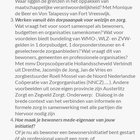
Waar liggen de grenzen in het oppakken van
maatschappelijke verantwoordelijkheid? Met Monique
de Beer en Von Talapessy van Fort Vreeswijk.
Werken vanuit één dorpsaanpak voor welzijn en zorg.
Wat vraagt het voor soort samenspel als bewoners,
budgetten en organisaties samenkomen? Wat voor
voordelen biedt bundeling van WMO-, WLZ- en ZVW-
gelden in 1 dorpsbudget, 1 dorpsondersteuner en 4
geselecteerde zorgaanbieders? Wat vraagt dit van
bewoners, gemeenten en professionele organisaties?
Met mmv Dorpscoöperatie Hollandsscheveld Verbindt
uit Drenthe, Jacomijn de Jong, Jan de Vries en
zorgbestuurder Roeli Mossel van de Noord Nederlandse
Coöperatie van Zorgorganisaties (NNCZ)…. ). Andere
voorbeelden uit onze eigen provincie zijn Austerlitz
Zorgt en Zegveld Zorgt. Onderwerp: Dialoog in de
brede context van het verbinden van informele en
formele zorg in samenwerking met alle partijen die
hiervoor nodig zijn
Hoe maak je bewoners mede-eigenaar van jouw
initiatief?
Of je nu als bewoner een bewonersinitiatief bent gestart
óf als professional vanuit een zorg- of