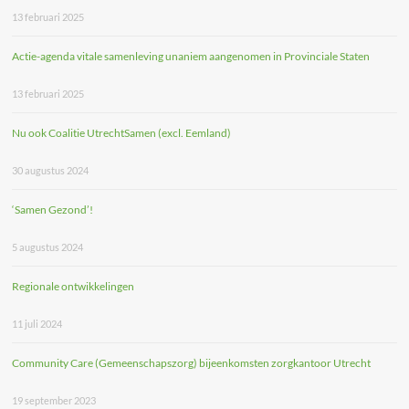
13 februari 2025
Actie-agenda vitale samenleving unaniem aangenomen in Provinciale Staten
13 februari 2025
Nu ook Coalitie UtrechtSamen (excl. Eemland)
30 augustus 2024
‘Samen Gezond’!
5 augustus 2024
Regionale ontwikkelingen
11 juli 2024
Community Care (Gemeenschapszorg) bijeenkomsten zorgkantoor Utrecht
19 september 2023