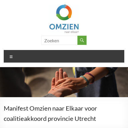
Ga
naar
de
inhoud
Omzien
..
doet
naar
wat
Menu
elkaar
met
je
Manifest Omzien naar Elkaar voor
coalitieakkoord provincie Utrecht