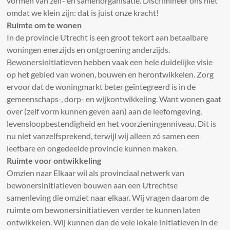
vormen van zelf- en samenorganisatie. Discrimineer ons niet
omdat we klein zijn: dat is juist onze kracht!
Ruimte om te wonen
In de provincie Utrecht is een groot tekort aan betaalbare
woningen enerzijds en ontgroening anderzijds.
Bewonersinitiatieven hebben vaak een hele duidelijke visie
op het gebied van wonen, bouwen en herontwikkelen. Zorg
ervoor dat de woningmarkt beter geïntegreerd is in de
gemeenschaps-, dorp- en wijkontwikkeling. Want wonen gaat
over (zelf vorm kunnen geven aan) aan de leefomgeving,
levensloopbestendigheid en het voorzieningenniveau. Dit is
nu niet vanzelfsprekend, terwijl wij alleen zó samen een
leefbare en ongedeelde provincie kunnen maken.
Ruimte voor ontwikkeling
Omzien naar Elkaar wil als provinciaal netwerk van
bewonersinitiatieven bouwen aan een Utrechtse
samenleving die omziet naar elkaar. Wij vragen daarom de
ruimte om bewonersinitiatieven verder te kunnen laten
ontwikkelen. Wij kunnen dan de vele lokale initiatieven in de