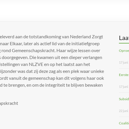
 geleverd aan de totstandkoming van Nederland Zorgt
Laa
ar Elkaar, later als actief lid van de initiatiefgroep
ng rond Gemeenschapskracht. Haar wijze lessen over
Oproep
ons doorgegeven. Die kwamen uit een dieper verlangen
17 juni
elstellingen van NLZVE en op het laatst aan het
onder was dat zij deze zag als een plek waar unieke
Eerste
ordt vanuit de gemeenschap kan dit volgens haar ook
nd te brengen, en om de integriteit te blijven bewaken
17 juni
Subsid
pskracht
22 juni
Coalit