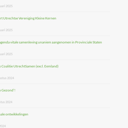
uari 2025
rt Utrechtse Vereniging Kleine Kernen
uari 2025
agenda vitale samenleving unaniem aangenomen in Provinciale Staten
uari 2025
 Coalitie UtrechtSamen (excl. Eemland)
ustus 2024
n Gezond’!
stus 2024
ale ontwikkelingen
 2024