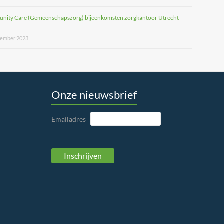
nity Care (Gemeenschapszorg) bijeenkomsten zorgkantoor Utrecht
tember 2023
Onze nieuwsbrief
Emailadres