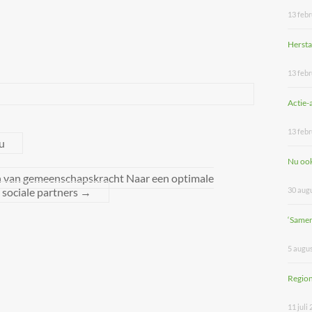
13 febr
Hersta
13 febr
Actie-
13 febr
u
Nu ook
n gemeenschapskracht Naar een optimale
 sociale partners
→
30 aug
‘Same
5 augu
Region
11 juli