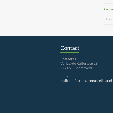
Commu
19 sep
Contact
Postadres
Verjaagde Ruiterweg 29
3791 VE Achterveld
E-mail
mailto:info@omziennaarelkaar.nl